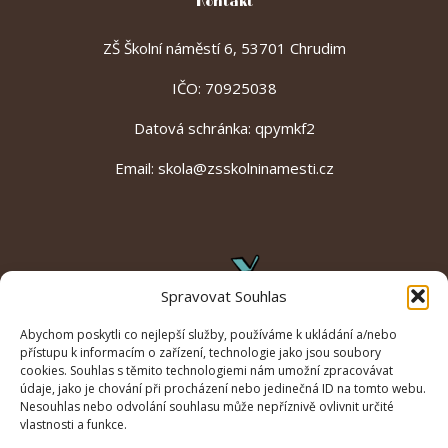
Kontakt
ZŠ Školní náměstí 6, 53701 Chrudim
IČO: 70925038
Datová schránka: qpymkf2
Email:
skola@zsskolninamesti.cz
Spravovat Souhlas
Abychom poskytli co nejlepší služby, používáme k ukládání a/nebo
přístupu k informacím o zařízení, technologie jako jsou soubory
cookies. Souhlas s těmito technologiemi nám umožní zpracovávat
údaje, jako je chování při procházení nebo jedinečná ID na tomto webu.
Nesouhlas nebo odvolání souhlasu může nepříznivě ovlivnit určité
vlastnosti a funkce.