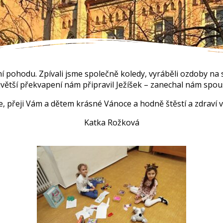
oční pohodu. Zpívali jsme společně koledy, vyráběli ozdoby n
větší překvapení nám připravil Ježíšek – zanechal nám spou
e, přeji Vám a dětem krásné Vánoce a hodně štěstí a zdraví 
Katka Rožková