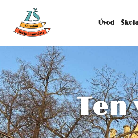
Úvod
Škol
Ten 