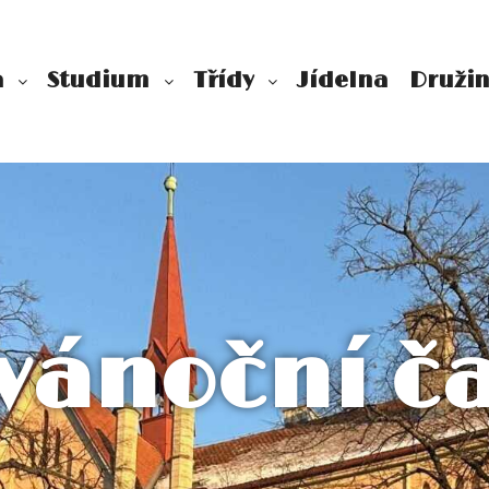
a
Studium
Třídy
Jídelna
Druži
vánoční č