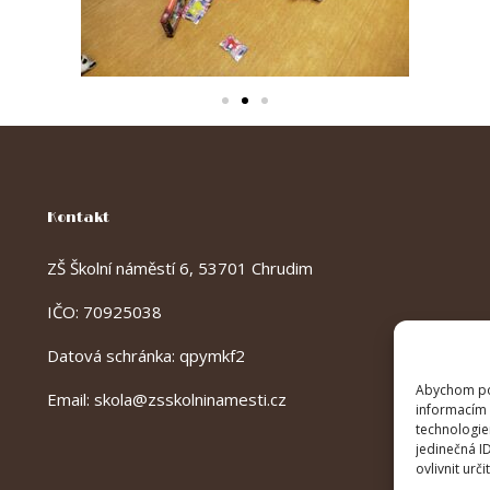
Kontakt
ZŠ Školní náměstí 6, 53701 Chrudim
IČO: 70925038
Datová schránka: qpymkf2
Abychom pos
Email:
skola@zsskolninamesti.cz
informacím 
technologie
jedinečná I
ovlivnit urči