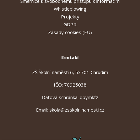
Směrnice k svobodnému přístupu k informacím
Whistleblowing
Projekty
GDPR
Zásady cookies (EU)
Kontakt
ZŠ Školní náměstí 6, 53701 Chrudim
IČO: 70925038
Datová schránka: qpymkf2
Email:
skola@zsskolninamesti.cz