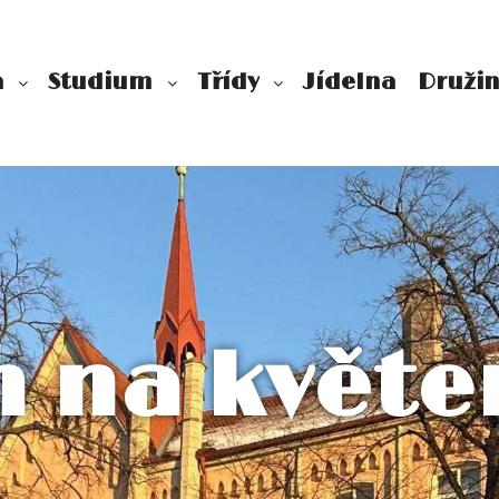
a
Studium
Třídy
Jídelna
Druži
n na květe