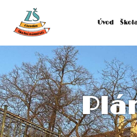
Úvod
Škol
Plá