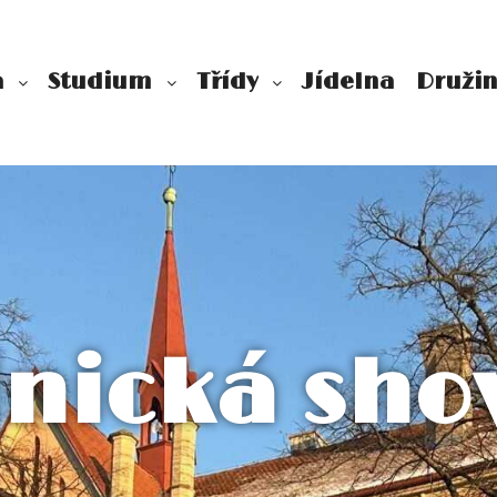
a
Studium
Třídy
Jídelna
Druži
lnická sh