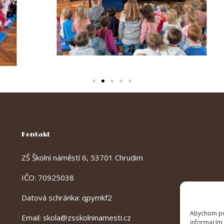
Kontakt
ZŠ Školní náměstí 6, 53701 Chrudim
IČO: 70925038
Datová schránka: qpymkf2
Abychom pos
Email:
skola@zsskolninamesti.cz
informacím 