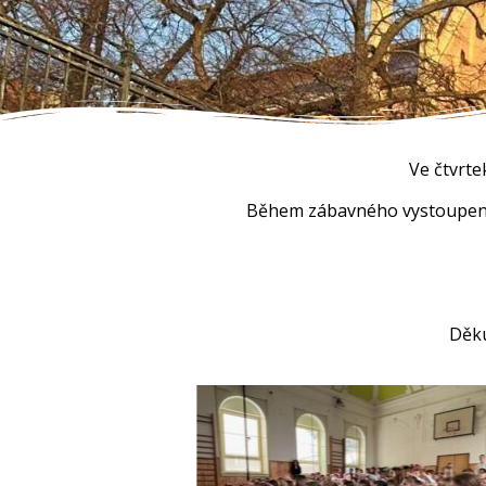
Ve čtvrte
Během zábavného vystoupení p
Děku